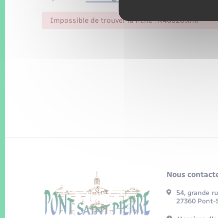
Impossible de trouver la fiche : R46620.xml
Nous contacte
54, grande r
27360 Pont-S