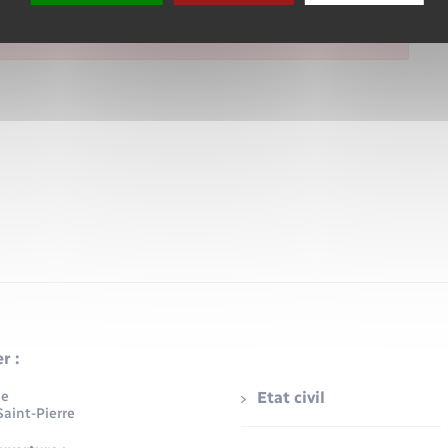
r :
ue
Etat civil
aint-Pierre