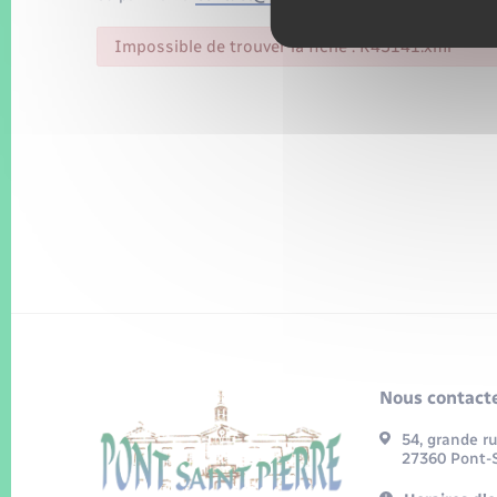
Impossible de trouver la fiche : R45141.xml
Nous contacte
54, grande r
27360 Pont-S