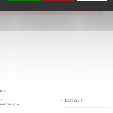
r :
ue
Etat civil
aint-Pierre