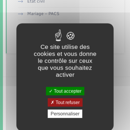
Seniors
Etat civil
Mariage – PACS
Transports
Parrainage civil
Voirie et espace public
Recensement
Ce site utilise des
cookies et vous donne
le contrôle sur ceux
que vous souhaitez
activer
Tout accepter
Tout refuser
Personnaliser