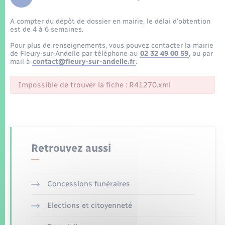
Enfants – Jeunes
Tourisme
Travaux - Autorisation d’occupation de l’espace
public
A compter du dépôt de dossier en mairie, le délai d’obtention
Transports scolaires
Mariage – PACS
Compétences
Etat-civil - Papiers - Citoyenneté
est de 4 à 6 semaines.
Pour plus de renseignements, vous pouvez contacter la mairie
Parrainage civil
Plan interactif
de Fleury-sur-Andelle par téléphone au
02 32 49 00 59
, ou par
Logement - Urbanisme
mail à
contact@fleury-sur-andelle.fr
.
Recensement
Présentation de la commune
Impossible de trouver la fiche : R41270.xml
Loisirs
Patrimoine – Histoire
Nouvel habitant
Publications
Numérique
Retrouvez aussi
La Communauté de communes
Organisation d’événement
Concessions funéraires
Sécurité - Prévention
Elections et citoyenneté