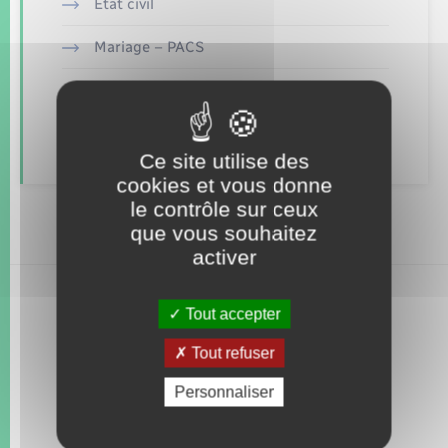
Seniors
Etat civil
Mariage – PACS
Transports
Parrainage civil
Voirie et espace public
Recensement
Ce site utilise des
cookies et vous donne
le contrôle sur ceux
que vous souhaitez
activer
Tout accepter
Tout refuser
Personnaliser