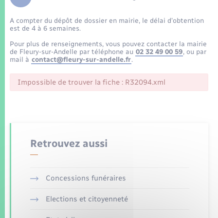
Enfants – Jeunes
Tourisme
Travaux - Autorisation d’occupation de l’espace
public
A compter du dépôt de dossier en mairie, le délai d’obtention
Transports scolaires
Mariage – PACS
Compétences
Etat-civil - Papiers - Citoyenneté
est de 4 à 6 semaines.
Pour plus de renseignements, vous pouvez contacter la mairie
Parrainage civil
Plan interactif
de Fleury-sur-Andelle par téléphone au
02 32 49 00 59
, ou par
Logement - Urbanisme
mail à
contact@fleury-sur-andelle.fr
.
Recensement
Présentation de la commune
Impossible de trouver la fiche : R32094.xml
Loisirs
Patrimoine – Histoire
Nouvel habitant
Publications
Numérique
Retrouvez aussi
La Communauté de communes
Organisation d’événement
Concessions funéraires
Sécurité - Prévention
Elections et citoyenneté