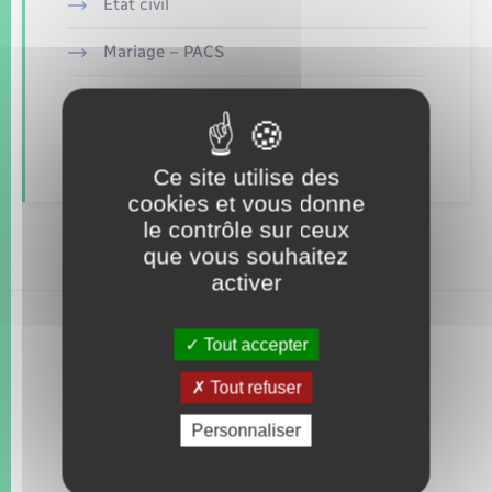
Seniors
Etat civil
Mariage – PACS
Transports
Parrainage civil
Voirie et espace public
Recensement
Ce site utilise des
cookies et vous donne
le contrôle sur ceux
que vous souhaitez
activer
Tout accepter
Tout refuser
Personnaliser