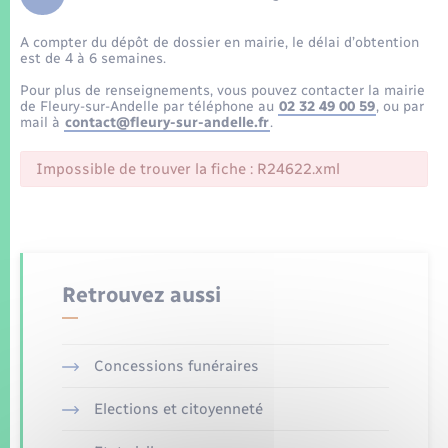
Enfants – Jeunes
Tourisme
Travaux - Autorisation d’occupation de l’espace
public
A compter du dépôt de dossier en mairie, le délai d’obtention
Transports scolaires
Mariage – PACS
Compétences
Etat-civil - Papiers - Citoyenneté
est de 4 à 6 semaines.
Pour plus de renseignements, vous pouvez contacter la mairie
Parrainage civil
Plan interactif
de Fleury-sur-Andelle par téléphone au
02 32 49 00 59
, ou par
Logement - Urbanisme
mail à
contact@fleury-sur-andelle.fr
.
Recensement
Présentation de la commune
Impossible de trouver la fiche : R24622.xml
Loisirs
Patrimoine – Histoire
Nouvel habitant
Publications
Numérique
Retrouvez aussi
La Communauté de communes
Organisation d’événement
Concessions funéraires
Sécurité - Prévention
Elections et citoyenneté