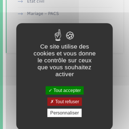
Seniors
Etat civil
Mariage – PACS
Transports
Parrainage civil
Voirie et espace public
Recensement
Ce site utilise des
cookies et vous donne
le contrôle sur ceux
que vous souhaitez
activer
Tout accepter
Tout refuser
Personnaliser