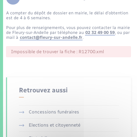
Enfants – Jeunes
Tourisme
Travaux - Autorisation d’occupation de l’espace
public
A compter du dépôt de dossier en mairie, le délai d’obtention
Transports scolaires
Mariage – PACS
Compétences
Etat-civil - Papiers - Citoyenneté
est de 4 à 6 semaines.
Pour plus de renseignements, vous pouvez contacter la mairie
Parrainage civil
Plan interactif
de Fleury-sur-Andelle par téléphone au
02 32 49 00 59
, ou par
Logement - Urbanisme
mail à
contact@fleury-sur-andelle.fr
.
Recensement
Présentation de la commune
Impossible de trouver la fiche : R12700.xml
Loisirs
Patrimoine – Histoire
Nouvel habitant
Publications
Numérique
Retrouvez aussi
La Communauté de communes
Organisation d’événement
Concessions funéraires
Sécurité - Prévention
Elections et citoyenneté