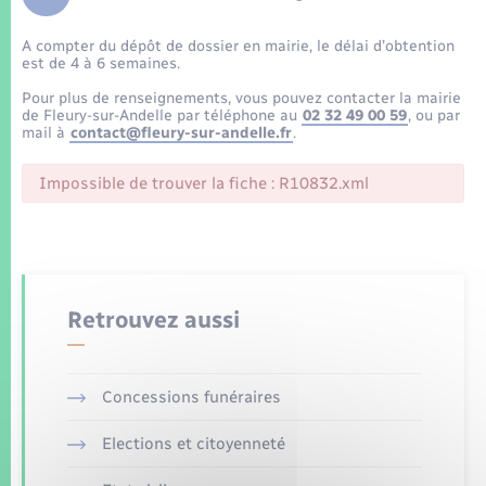
Enfants – Jeunes
Tourisme
Travaux - Autorisation d’occupation de l’espace
public
A compter du dépôt de dossier en mairie, le délai d’obtention
Transports scolaires
Mariage – PACS
Compétences
Etat-civil - Papiers - Citoyenneté
est de 4 à 6 semaines.
Pour plus de renseignements, vous pouvez contacter la mairie
Parrainage civil
Plan interactif
de Fleury-sur-Andelle par téléphone au
02 32 49 00 59
, ou par
Logement - Urbanisme
mail à
contact@fleury-sur-andelle.fr
.
Recensement
Présentation de la commune
Impossible de trouver la fiche : R10832.xml
Loisirs
Patrimoine – Histoire
Nouvel habitant
Publications
Numérique
Retrouvez aussi
La Communauté de communes
Organisation d’événement
Concessions funéraires
Sécurité - Prévention
Elections et citoyenneté