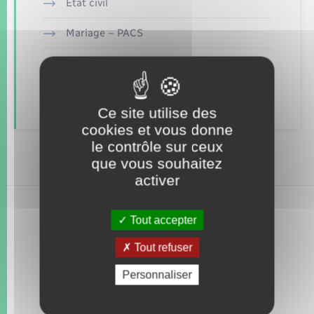
Seniors
Etat civil
Mariage – PACS
Transports
Parrainage civil
Voirie et espace public
Recensement
Ce site utilise des
cookies et vous donne
le contrôle sur ceux
que vous souhaitez
activer
Tout accepter
Tout refuser
Personnaliser