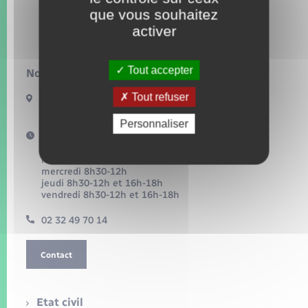
Seniors
que vous souhaitez
activer
Transports
Tout accepter
Nous contacter :
Voirie et espace public
Tout refuser
54, grande rue
27360 Pont-Saint-Pierre
Personnaliser
Horaires d'ouverture :
lundi 8h30-12h et 16h-18h
mardi 16h-18h
mercredi 8h30-12h
jeudi 8h30-12h et 16h-18h
vendredi 8h30-12h et 16h-18h
02 32 49 70 14
Contact
Etat civil