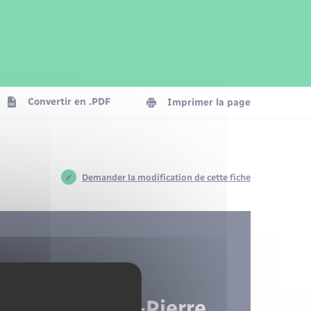
Parrainage civil
Plan interactif
Logement - Urbanisme
Publications
Convertir en .PDF
Imprimer la page
Numérique
Seniors
Demander la modification de cette fiche
 des Amis du
de Pont-Saint-Pierre