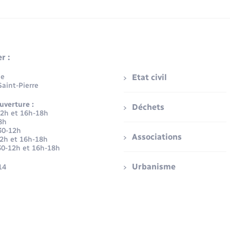
r :
ue
Etat civil
aint-Pierre
uverture :
Déchets
12h et 16h-18h
8h
30-12h
Associations
12h et 16h-18h
30-12h et 16h-18h
Urbanisme
14