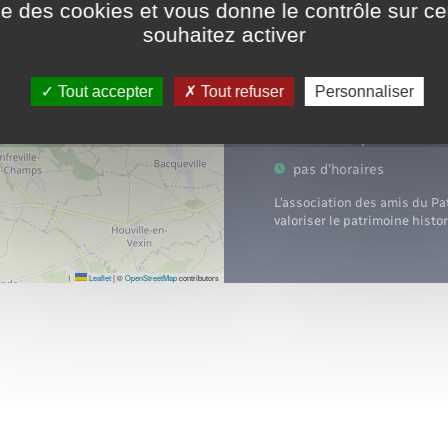
ise des cookies et vous donne le contrôle sur 
Président :
Philippe LEV
souhaitez activer
Adresse du secrétariat 
Lieux de pratique :
Le 
Tout accepter
Tout refuser
Personnaliser
06.19.15.01.39
Contacter par mail
pas d'horaires
L’association des amis du Pa
valoriser le patrimoine histo
Leaflet
|
©
OpenStreetMap
contributors