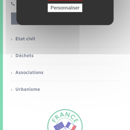
Seniors
02 32 49 70 14
Personnaliser
Transports
Contact
Voirie et espace public
Etat civil
Déchets
Associations
Urbanisme